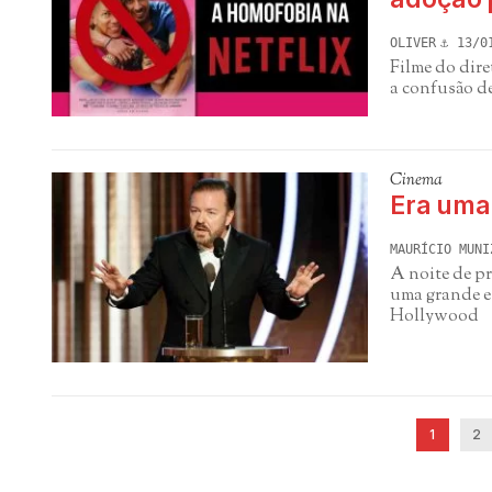
OLIVER
13/0
Filme do dire
a confusão d
Cinema
Era uma
MAURÍCIO MUNI
A noite de p
uma grande es
Hollywood
1
2