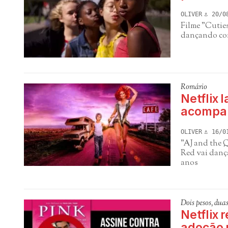
OLIVER
20/0
Filme "Cuties
dançando com
Romário
Netflix 
acompan
OLIVER
16/0
"AJ and the 
Red vai danç
anos
Dois pesos, dua
Netflix r
adoção 