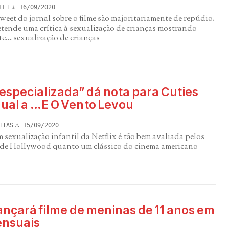
LLI
16/09/2020
weet do jornal sobre o filme são majoritariamente de repúdio.
tende uma crítica à sexualização de crianças mostrando
te… sexualização de crianças
“especializada” dá nota para Cuties
gual a …E O Vento Levou
ITAS
15/09/2020
sexualização infantil da Netflix é tão bem avaliada pelos
s de Hollywood quanto um clássico do cinema americano
lançará filme de meninas de 11 anos em
ensuais