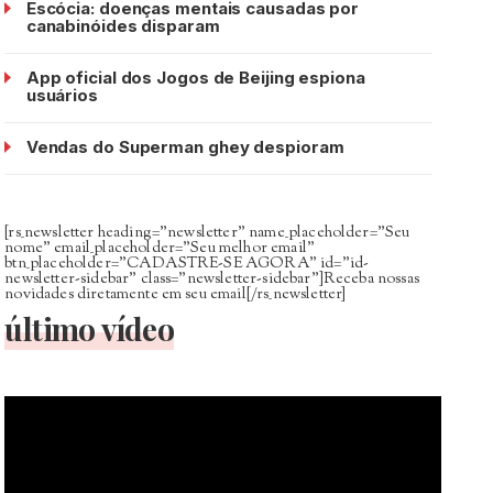
Escócia: doenças mentais causadas por
canabinóides disparam
App oficial dos Jogos de Beijing espiona
usuários
Vendas do Superman ghey despioram
[rs_newsletter heading=”newsletter” name_placeholder=”Seu
nome” email_placeholder=”Seu melhor email”
btn_placeholder=”CADASTRE-SE AGORA” id=”id-
newsletter-sidebar” class=”newsletter-sidebar”]Receba nossas
novidades diretamente em seu email[/rs_newsletter]
último vídeo
Tocador
de
vídeo