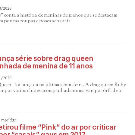
8/2020
" conta a história de meninas de 11 anos que se destacam
 poucas roupas e poses sensuais
lança série sobre drag queen
hada de menina de 11 anos
1/2020
Queen" foi lançada na última sexta-feira. A drag queen Ruby
ar por vários clubes acompanhada numa van por órfã de 11
s medidas
etirou filme “Pink” do ar por criticar
por “casais” gays em 2017