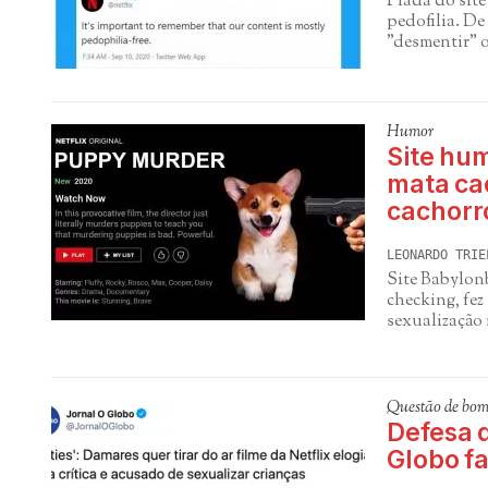
Piada do sit
pedofilia. De
"desmentir" o
Humor
Site hum
mata ca
cachorr
LEONARDO TRIE
Site Babylonb
checking, fez
sexualização 
Questão de bom
Defesa d
Globo f