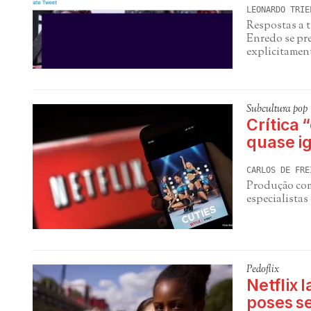
LEONARDO TRIE
Respostas a t
Enredo se pre
explicitamen
Subcultura pop
Crítica 
quase i
CARLOS DE FRE
Produção com 
especialista
Pedoflix
Netflix 
poses s