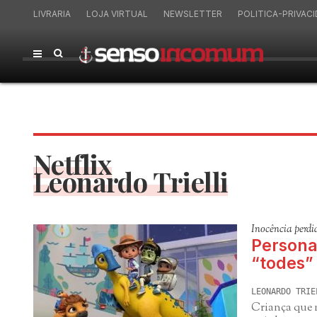
LIVRARIA
LOJA VIRTUAL
NEWSLETTER
POLITICA-PRIVAC
Netflix
Leonardo Trielli
Inocência perdi
Persona
“todes”
LEONARDO TRIE
Criança que n