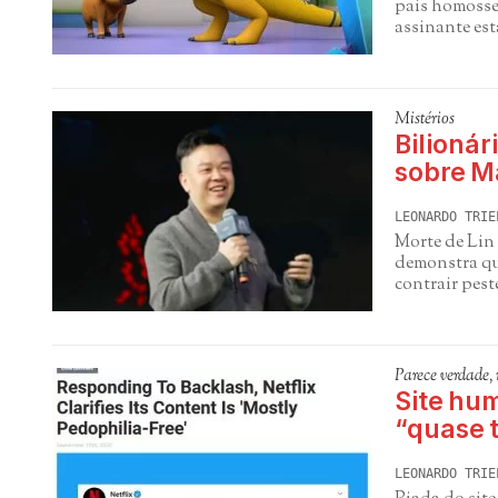
pais homossex
assinante es
Mistérios
Bilionár
sobre M
LEONARDO TRIE
Morte de Lin
demonstra qu
contrair pest
Parece verdade,
Site hum
“quase t
LEONARDO TRIE