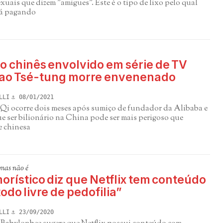
uais que dizem "amigues". Este é o tipo de lixo pelo qual
tá pagando
io chinês envolvido em série de TV
ao Tsé-tung morre envenenado
LLI
08/01/2021
 Qi ocorre dois meses após sumiço de fundador da Alibaba e
e ser bilionário na China pode ser mais perigoso que
e chinesa
 mas não é
orístico diz que Netflix tem conteúdo
odo livre de pedofilia”
LLI
23/09/2020