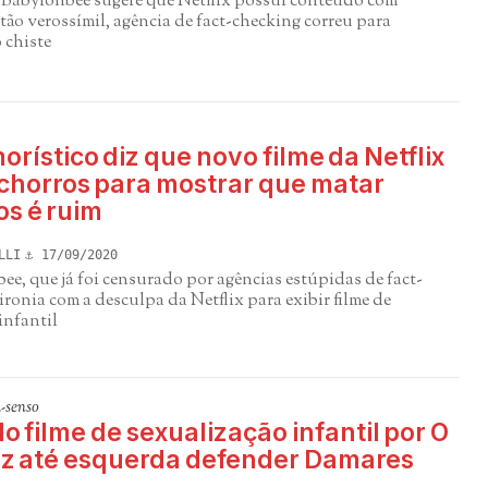
e Babylonbee sugere que Netflix possui conteúdo com
 tão verossímil, agência de fact-checking correu para
 chiste
orístico diz que novo filme da Netflix
chorros para mostrar que matar
os é ruim
LLI
17/09/2020
ee, que já foi censurado por agências estúpidas de fact-
 ironia com a desculpa da Netflix para exibir filme de
infantil
-senso
o filme de sexualização infantil por O
az até esquerda defender Damares