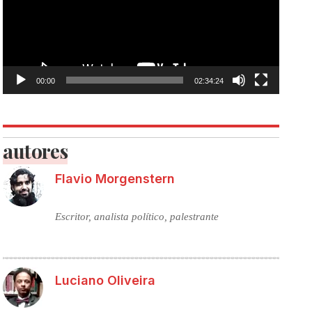
00:00
02:34:24
autores
Flavio Morgenstern
Escritor, analista político, palestrante
Luciano Oliveira