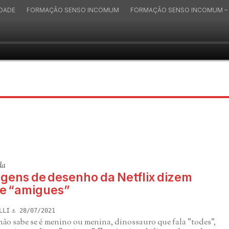
IDADE
FORMAÇÃO SENSO INCOMUM
FORMAÇÃO SENSO INCOMUM – 
da
gens de desenho da Netflix dizem
 e “amigues”
LLI
28/07/2021
ão sabe se é menino ou menina, dinossauro que fala "todes",