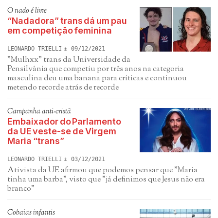
O nado é livre
“Nadadora” trans dá um pau
em competição feminina
LEONARDO TRIELLI
09/12/2021
"Mulhxx" trans da Universidade da
Pensilvânia que competiu por três anos na categoria
masculina deu uma banana para críticas e continuou
metendo recorde atrás de recorde
Campanha anti-cristã
Embaixador do Parlamento
da UE veste-se de Virgem
Maria “trans”
LEONARDO TRIELLI
03/12/2021
Ativista da UE afirmou que podemos pensar que "Maria
tinha uma barba", visto que "já definimos que Jesus não era
branco"
Cobaias infantis