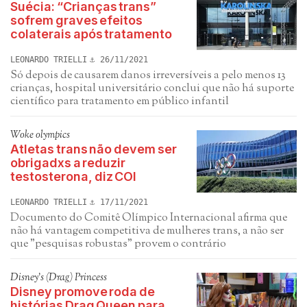
Suécia: “Crianças trans”
sofrem graves efeitos
colaterais após tratamento
LEONARDO TRIELLI
26/11/2021
Só depois de causarem danos irreversíveis a pelo menos 13
crianças, hospital universitário conclui que não há suporte
científico para tratamento em público infantil
Woke olympics
Atletas trans não devem ser
obrigadxs a reduzir
testosterona, diz COI
LEONARDO TRIELLI
17/11/2021
Documento do Comitê Olímpico Internacional afirma que
não há vantagem competitiva de mulheres trans, a não ser
que "pesquisas robustas" provem o contrário
Disney's (Drag) Princess
Disney promove roda de
histórias Drag Queen para