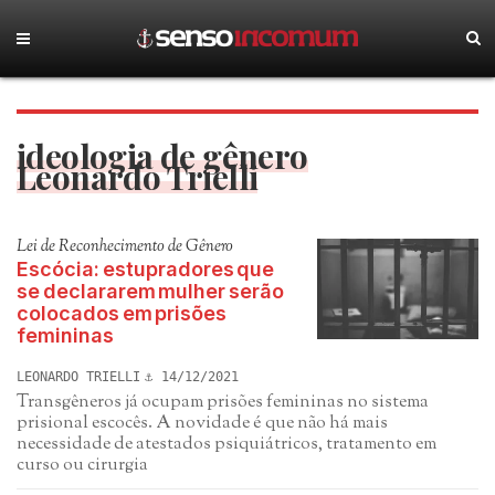
ideologia de gênero
Leonardo Trielli
Lei de Reconhecimento de Gênero
Escócia: estupradores que
se declararem mulher serão
colocados em prisões
femininas
LEONARDO TRIELLI
14/12/2021
Transgêneros já ocupam prisões femininas no sistema
prisional escocês. A novidade é que não há mais
necessidade de atestados psiquiátricos, tratamento em
curso ou cirurgia