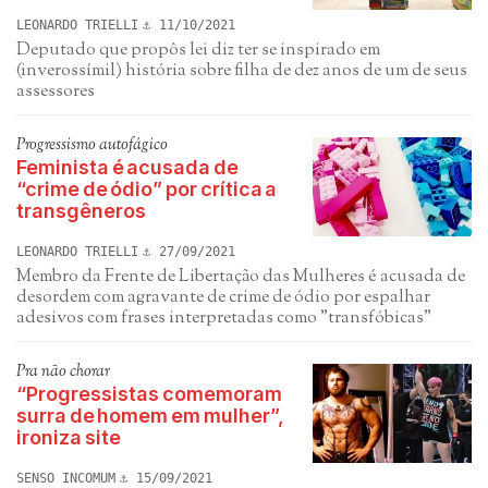
LEONARDO TRIELLI
11/10/2021
Deputado que propôs lei diz ter se inspirado em
(inverossímil) história sobre filha de dez anos de um de seus
assessores
Progressismo autofágico
Feminista é acusada de
“crime de ódio” por crítica a
transgêneros
LEONARDO TRIELLI
27/09/2021
Membro da Frente de Libertação das Mulheres é acusada de
desordem com agravante de crime de ódio por espalhar
adesivos com frases interpretadas como "transfóbicas"
Pra não chorar
“Progressistas comemoram
surra de homem em mulher”,
ironiza site
SENSO INCOMUM
15/09/2021