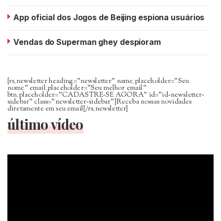
App oficial dos Jogos de Beijing espiona usuários
Vendas do Superman ghey despioram
[rs_newsletter heading=”newsletter” name_placeholder=”Seu
nome” email_placeholder=”Seu melhor email”
btn_placeholder=”CADASTRE-SE AGORA” id=”id-newsletter-
sidebar” class=”newsletter-sidebar”]Receba nossas novidades
diretamente em seu email[/rs_newsletter]
último vídeo
Tocador
de
vídeo