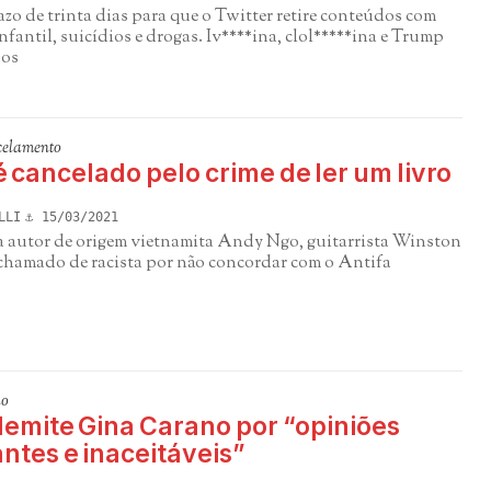
zo de trinta dias para que o Twitter retire conteúdos com
nfantil, suicídios e drogas. Iv****ina, clol*****ina e Trump
dos
celamento
 cancelado pelo crime de ler um livro
LLI
15/03/2021
a autor de origem vietnamita Andy Ngo, guitarrista Winston
 chamado de racista por não concordar com o Antifa
ão
demite Gina Carano por “opiniões
ntes e inaceitáveis”