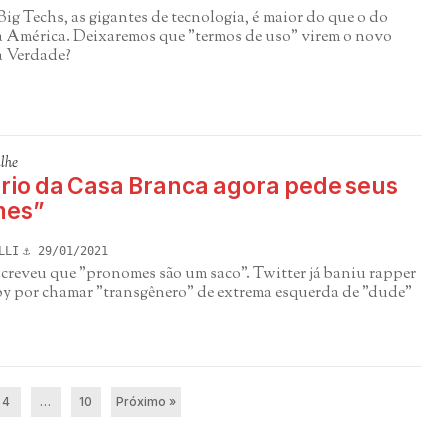
ig Techs, as gigantes de tecnologia, é maior do que o do
a América. Deixaremos que "termos de uso" virem o novo
a Verdade?
lhe
rio da Casa Branca agora pede seus
mes”
LLI
29/01/2021
creveu que "pronomes são um saco". Twitter já baniu rapper
by por chamar "transgênero" de extrema esquerda de "dude"
4
…
10
Próximo »