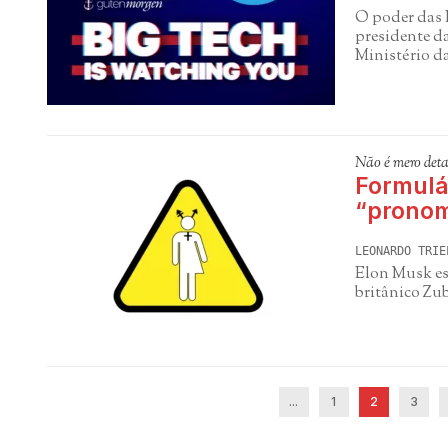
O poder das B
presidente d
Ministério d
Não é mero deta
Formulá
“prono
LEONARDO TRIE
Elon Musk es
britânico Zu
...
1
2
3