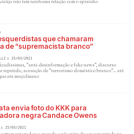
Araújo não tem nenhuma relação com o episódio
m
 esquerdistas que chamaram
ta de “supremacista branco”
LLI
25/03/2021
icadíssimas, "anti-desinformação e fake news", discurso
 repetido, acusação de "terrorismo doméstico branco"... até
que era muçulmano
ta envia foto do KKK para
adora negra Candace Owens
25/03/2021