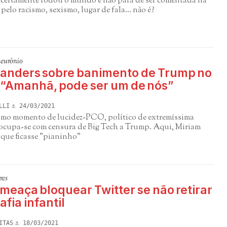
a certamente rodou o mundo e não pára de ser comentada na
pelo racismo, sexismo, lugar de fala... não é?
neurônio
Sanders sobre banimento de Trump no
: “Amanhã, pode ser um de nós”
LLI
24/03/2021
imo momento de lucidez-PCO, político de extremíssima
ocupa-se com censura de Big Tech a Trump. Aqui, Miriam
 que ficasse "pianinho"
res
meaça bloquear Twitter se não retirar
fia infantil
ITAS
18/03/2021