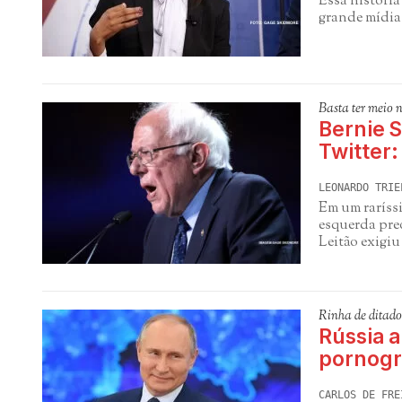
Essa históri
grande mídia 
Basta ter meio 
Bernie 
Twitter
LEONARDO TRIE
Em um raríss
esquerda pre
Leitão exigiu
Rinha de ditado
Rússia a
pornogra
CARLOS DE FRE