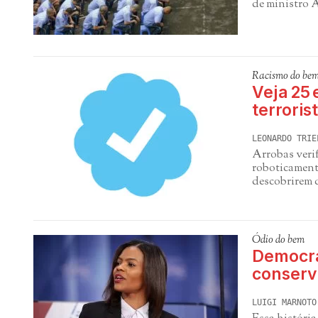
de ministro 
Racismo do be
Veja 25
terroris
LEONARDO TRIE
Arrobas verif
roboticamente
descobrirem 
Ódio do bem
Democra
conserv
LUIGI MARNOTO