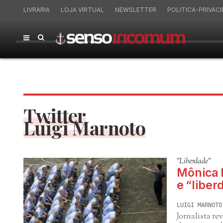
LIVRARIA
LOJA VIRTUAL
NEWSLETTER
POLITICA-PRIVAC
Twitter
Luigi Marnoto
"Liberdade"
Mônica 
e “liber
LUIGI MARNOTO
Jornalista r