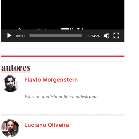
00:00
02:34:24
autores
Flavio Morgenstern
Escritor, analista político, palestrante
Luciano Oliveira