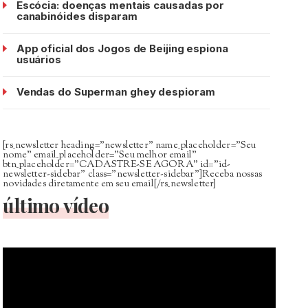
Escócia: doenças mentais causadas por
canabinóides disparam
App oficial dos Jogos de Beijing espiona
usuários
Vendas do Superman ghey despioram
[rs_newsletter heading=”newsletter” name_placeholder=”Seu
nome” email_placeholder=”Seu melhor email”
btn_placeholder=”CADASTRE-SE AGORA” id=”id-
newsletter-sidebar” class=”newsletter-sidebar”]Receba nossas
novidades diretamente em seu email[/rs_newsletter]
último vídeo
Tocador
de
vídeo