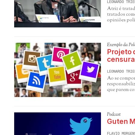
LEONARDO TRIE
Atriz é trat
tratados com
opiniões polí
Exemplo da Pol
Projeto 
censura
LEONARDO TRIE
Ao se compor
responsabili
que parem co
Podcast
Guten Mo
FLAVIO MORGEN