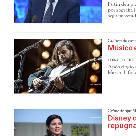
Putin deu pra
pornografia i
seguem veta
Cultura do can
Músico é
LEONARDO TRIE
Após elogio 
Marshall foi
Crime de opini
Disney 
repugna