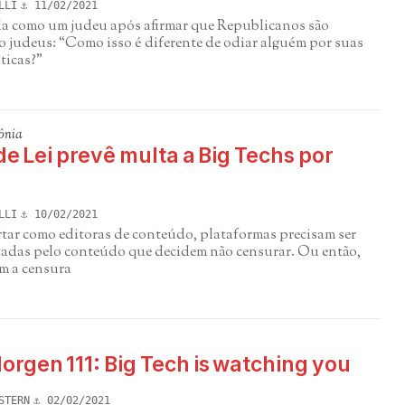
LLI
11/02/2021
ada como um judeu após afirmar que Republicanos são
o judeus: “Como isso é diferente de odiar alguém por suas
ticas?”
ônia
de Lei prevê multa a Big Techs por
LLI
10/02/2021
tar como editoras de conteúdo, plataformas precisam ser
zadas pelo conteúdo que decidem não censurar. Ou então,
m a censura
rgen 111: Big Tech is watching you
STERN
02/02/2021