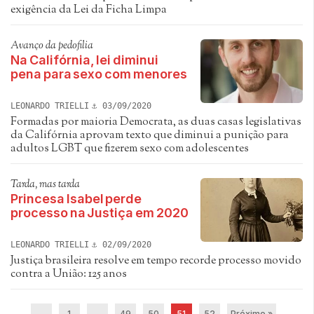
exigência da Lei da Ficha Limpa
Avanço da pedofilia
Na Califórnia, lei diminui
pena para sexo com menores
LEONARDO TRIELLI
03/09/2020
Formadas por maioria Democrata, as duas casas legislativas
da Califórnia aprovam texto que diminui a punição para
adultos LGBT que fizerem sexo com adolescentes
Tarda, mas tarda
Princesa Isabel perde
processo na Justiça em 2020
LEONARDO TRIELLI
02/09/2020
Justiça brasileira resolve em tempo recorde processo movido
contra a União: 125 anos
...
1
…
49
50
51
52
Próximo »