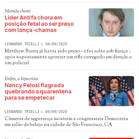
Mamãe chorei
Líder Antifa chora em
posição fetal ao ser preso
com lança-chamas
LEONARDO TRIELLI
04/09/2020
Matthew Banta já havia sido preso - e foi solto sob fiança -
após supostamente apontar um rifle carregado em direção a
um policial
Enfim, a hipocrisia
Nancy Pelosi flagrada
quebrando a quarentena
para se empetecar
LEONARDO TRIELLI
04/09/2020
Câmeras de segurança mostram a congressista Democrata
em salão de beleza na cidade de São Francisco, CA