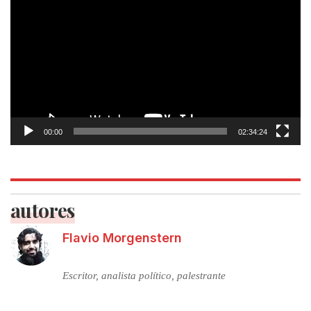
de
vídeo
00:00
02:34:24
autores
Flavio Morgenstern
Escritor, analista político, palestrante