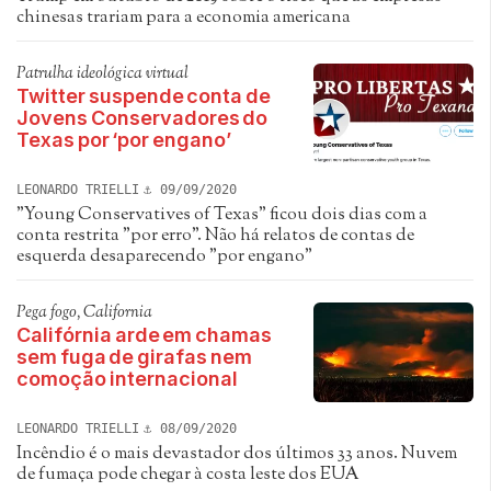
chinesas trariam para a economia americana
Patrulha ideológica virtual
Twitter suspende conta de
Jovens Conservadores do
Texas por ‘por engano’
LEONARDO TRIELLI
09/09/2020
"Young Conservatives of Texas" ficou dois dias com a
conta restrita "por erro". Não há relatos de contas de
esquerda desaparecendo "por engano"
Pega fogo, California
Califórnia arde em chamas
sem fuga de girafas nem
comoção internacional
LEONARDO TRIELLI
08/09/2020
Incêndio é o mais devastador dos últimos 33 anos. Nuvem
de fumaça pode chegar à costa leste dos EUA