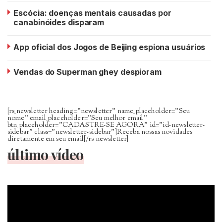
Escócia: doenças mentais causadas por
canabinóides disparam
App oficial dos Jogos de Beijing espiona usuários
Vendas do Superman ghey despioram
[rs_newsletter heading=”newsletter” name_placeholder=”Seu
nome” email_placeholder=”Seu melhor email”
btn_placeholder=”CADASTRE-SE AGORA” id=”id-newsletter-
sidebar” class=”newsletter-sidebar”]Receba nossas novidades
diretamente em seu email[/rs_newsletter]
último vídeo
Tocador
de
vídeo