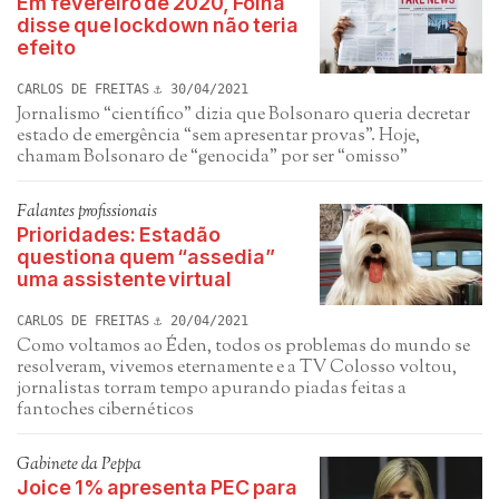
Em fevereiro de 2020, Folha
disse que lockdown não teria
efeito
CARLOS DE FREITAS
30/04/2021
Jornalismo “científico” dizia que Bolsonaro queria decretar
estado de emergência “sem apresentar provas”. Hoje,
chamam Bolsonaro de “genocida” por ser “omisso”
Falantes profissionais
Prioridades: Estadão
questiona quem “assedia”
uma assistente virtual
CARLOS DE FREITAS
20/04/2021
Como voltamos ao Éden, todos os problemas do mundo se
resolveram, vivemos eternamente e a TV Colosso voltou,
jornalistas torram tempo apurando piadas feitas a
fantoches cibernéticos
Gabinete da Peppa
Joice 1% apresenta PEC para