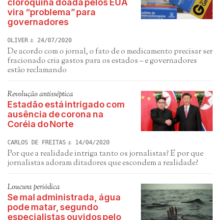
cloroquina doada pelos EUA
vira “problema” para
governadores
OLIVER
24/07/2020
De acordo com o jornal, o fato de o medicamento precisar ser
fracionado cria gastos para os estados – e governadores
estão reclamando
Revolução antisséptica
Estadão está intrigado com
ausência de corona na
Coréia do Norte
CARLOS DE FREITAS
14/04/2020
Por que a realidade intriga tanto os jornalistas? E por que
jornalistas adoram ditadores que escondem a realidade?
Loucura periódica
Se mal administrada, água
pode matar, segundo
especialistas ouvidos pelo