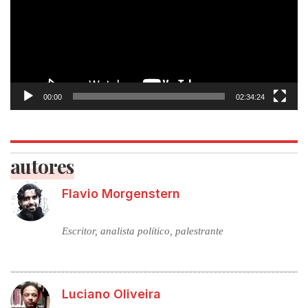
00:00
02:34:24
autores
Flavio Morgenstern
Escritor, analista político, palestrante
Luciano Oliveira