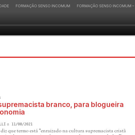
IDADE
FORMAÇÃO SENSO INCOMUM
FORMAÇÃO SENSO INCOMUM – 
s
 supremacista branco, para blogueira
ronomia
LLI
11/08/2021
diz que termo está "enraizado na cultura supremacista cristã