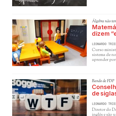
Álgebra não te
Matemát
dizem “e
LEONARDO TRIE
Curso ministr
sistema de no
aprender por
Bando de FDP
Conselho
de sigla
LEONARDO TRIE
Diretor do D
inglês e são