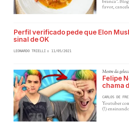
branca". Blog
favor, cancel
Perfil verificado pede que Elon Mus
sinal de OK
LEONARDO TRIELLI
11/05/2021
Mestre da gelec
Felipe N
chama d
CARLOS DE FRE
Youtuber com 
(!) ensinand