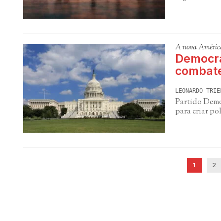
A nova Améric
Democra
combate
LEONARDO TRIE
Partido Demo
para criar po
1
2