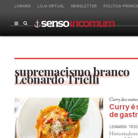
LIVRARIA
LOJA VIRTUAL
NEWSLETTER
POLITICA-PRIVAC
supremacismo branco
Leonardo Trielli
Curry dos outro
Curry é
de gast
LEONARDO TRIE
Historiadora 