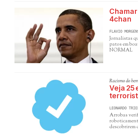
Chamar g
4chan
FLAVIO MORGEN
Jornalistas 
patos em boat
NORMAL
Racismo do be
Veja 25
terroris
LEONARDO TRIE
Arrobas verif
roboticamente
descobrirem 