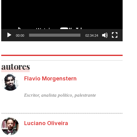
00:00
02:34:24
autores
Flavio Morgenstern
Escritor, analista político, palestrante
Luciano Oliveira