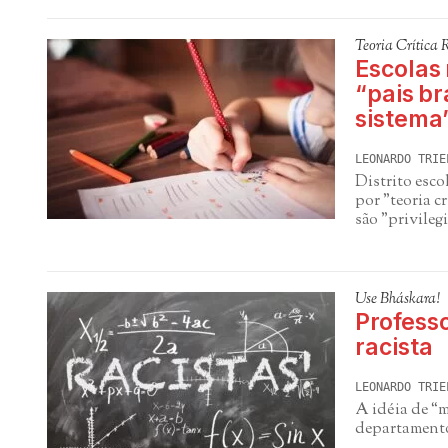
Teoria Crítica 
Escolas 
“pais br
sistema
LEONARDO TRIE
Distrito esc
por "teoria c
são "privileg
Use Bháskara!
Profess
racista
LEONARDO TRIE
A idéia de “
departamento