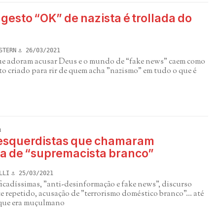
esto “OK” de nazista é trollada do
STERN
26/03/2021
que adoram acusar Deus e o mundo de “fake news” caem como
o criado para rir de quem acha "nazismo" em tudo o que é
m
 esquerdistas que chamaram
ta de “supremacista branco”
LLI
25/03/2021
icadíssimas, "anti-desinformação e fake news", discurso
 repetido, acusação de "terrorismo doméstico branco"... até
que era muçulmano