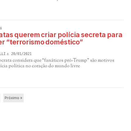
a
tas querem criar polícia secreta para
r “terrorismo doméstico”
LLI
20/01/2021
crata considera que “fanáticos pró-Trump” são motivos
lícia política no coração do mundo livre
Próximo »