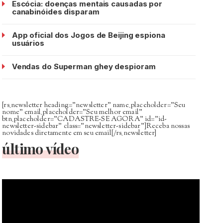
Escócia: doenças mentais causadas por
canabinóides disparam
App oficial dos Jogos de Beijing espiona
usuários
Vendas do Superman ghey despioram
[rs_newsletter heading=”newsletter” name_placeholder=”Seu
nome” email_placeholder=”Seu melhor email”
btn_placeholder=”CADASTRE-SE AGORA” id=”id-
newsletter-sidebar” class=”newsletter-sidebar”]Receba nossas
novidades diretamente em seu email[/rs_newsletter]
último vídeo
Tocador
de
vídeo